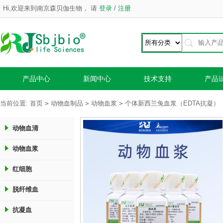
Hi,欢迎来到南京森贝伽生物，
请
登录
/
注册
产品中心
新闻中心
技术支持
产品
>
>
>
当前位置:
首页
动物血制品
动物血浆
个体新西兰兔血浆（EDTA抗凝）
动物血清
动物血浆
红细胞
脱纤维血
抗凝血