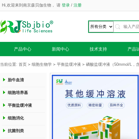
Hi,欢迎来到南京森贝伽生物，
请
登录
/
注册
产品中心
新闻中心
技术支持
产品
>
>
>
当前位置:
首页
细胞生物学
平衡盐缓冲液
磷酸盐缓冲液（50mmol/L，含
胎牛血清
细胞培养基
平衡盐缓冲液
细胞消化
抗菌剂类