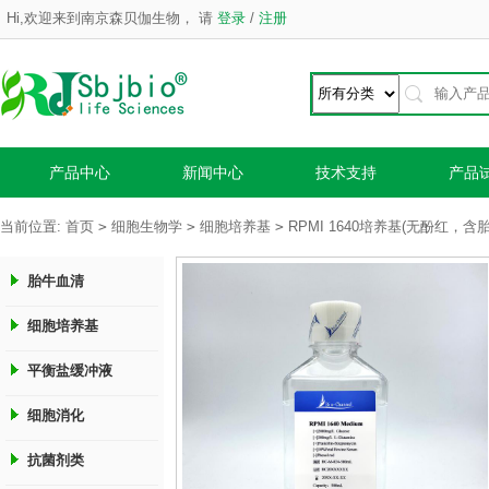
Hi,欢迎来到南京森贝伽生物，
请
登录
/
注册
产品中心
新闻中心
技术支持
产品
>
>
>
当前位置:
首页
细胞生物学
细胞培养基
RPMI 1640培养基(无酚红，
胎牛血清
细胞培养基
平衡盐缓冲液
细胞消化
抗菌剂类