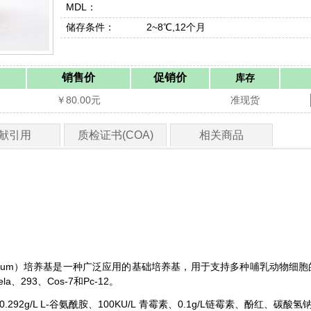
MDL：
储存条件：
2~8℃,12个月
销售价
促销价
库存
￥80.00元
准现货
献引用
质检证书(COA)
相关商品
ium
）培养基是一种广泛应用的基础培养基，用于支持多种哺乳动物细胞
ela
293
C
os-7
P
c-12
、
、
和
。
0.292g/L L-
10
0KU
/L
0.1
g
/L
谷氨酰胺、
青霉素、
链霉素、酚红、碳酸氢